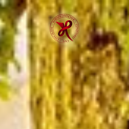
Startseite
Conditorei Café
Süßes Sauerland
Conditorenkunst
Torten