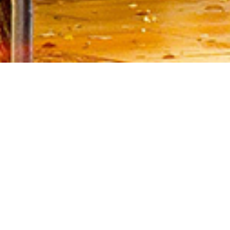
ezeigt, wenn die entsprechende Option aktiviert ist. Die
d der Nachfrage angepassten Erscheinungsbilds der Seite.
on Drittanbietern zur Verfügung gestellt werden, sowie die
den. Diese Drittanbieter können eigene Cookies setzen, z.B. um die